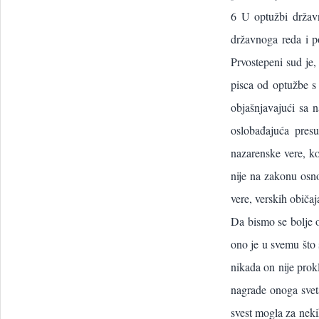
6 U optužbi držav
državnoga reda i p
Prvostepeni sud je
pisca od optužbe s 
objašnjavajući sa 
oslobađajuća pres
nazarenske vere, k
nije na zakonu osno
vere, verskih običa
Da bismo se bolje o
ono je u svemu što 
nikada on nije prok
nagrade onoga sveta
svest mogla za neki