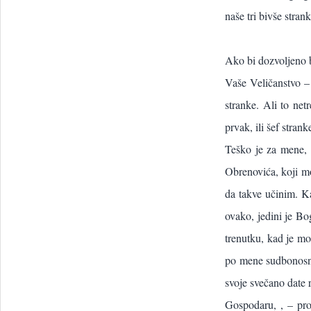
naše tri bivše strank
Ako bi dozvoljeno bi
Vaše Veličanstvo –
stranke. Ali to ne
prvak, ili šef stran
Teško je za mene, 
Obrenovića, koji mo
da takve učinim. Ka
ovako, jedini je Bo
trenutku, kad je mo
po mene sudbonosno
svoje svečano date r
Gospodaru, , – pro