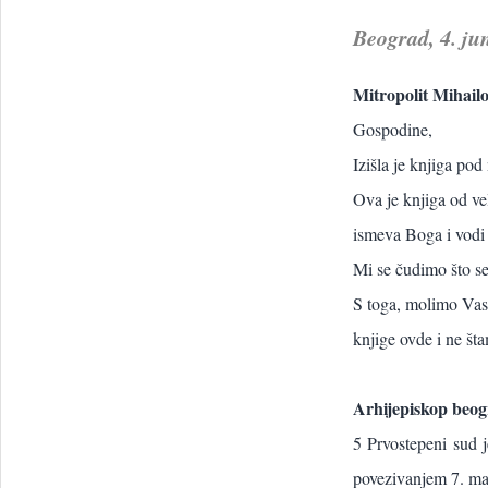
Beograd, 4. ju
Mitropolit Mihail
Gospodine,
Izišla je knjiga p
Ova je knjiga od ve
ismeva Boga i vodi 
Mi se čudimo što se
S toga, molimo Vas,
knjige ovde i ne št
Arhijepiskop beogr
5 Prvostepeni sud 
povezivanjem 7. maj