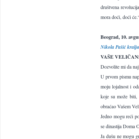
društvena revolucij
mora doći, doći će.“ 
Beograd, 10. avgu
Nikola Pašić kralj
VAŠE VELIČAN
Dozvolite mi da na
U prvom pismu napo
moju lojalnost i od
koje su može biti,
obraćao Vašem Velič
Jedno mogu reći pouz
se dinastija Doma O
Ja dušu ne mogu gre