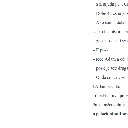
– Šta uljudniji?... 
– Dobro! tresnu jet
– Ako sam ti dala da
slatka i ja nisam ht
– gde si da si ti s
– E posle
– reče Adam a oči 
– posle je već druga
– Onda ćuti; i više 
I Adam zaćuta.
To je bila prva pob
Pa je traženo da ga
Apelacioni sud sm