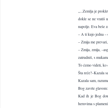
„...Zemlja je prokle
dokle se ne vratiš 
napolje. Eva beše z
– A ti kujo jedna –
– Zmija me prevari,
– Zmija, zmija, –asp
zatrudniš, s mukama 
To ćemo videti, ko 
Šta reče?–Kazala sa
Kazala sam, razumem
Bog zavrte glavom:
Kad ih je Bog dote
heruvima s plamen