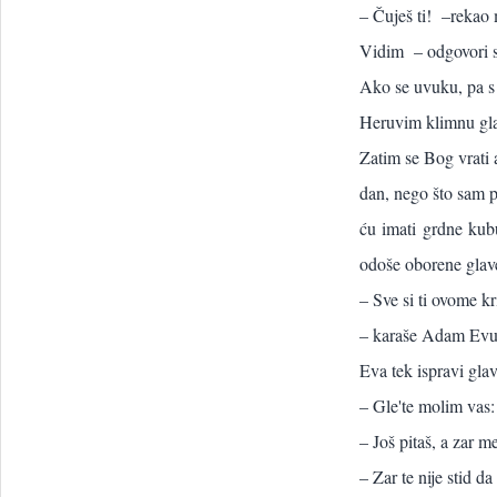
– Čuješ ti! –rekao 
Vidim – odgovori sm
Ako se uvuku, pa s 
Heruvim klimnu gl
Zatim se Bog vrati 
dan, nego što sam pr
ću imati grdne kubu
odoše oborene glave
– Sve si ti ovome kr
– karaše Adam Evu
Eva tek ispravi glav
– Gle'te molim vas:
– Još pitaš, a zar me
– Zar te nije stid d