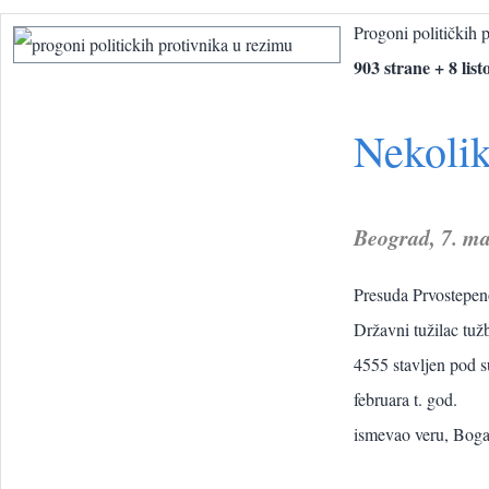
Progoni političkih 
903 strane + 8 lis
Nekolik
Beograd, 7. ma
Presuda Prvostepeno
Državni tužilac tuž
4555 stavljen pod s
februara t. god.
ismevao veru, Boga i