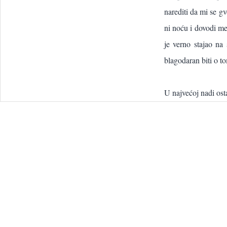
narediti da mi se g
ni noću i dovodi me
je verno stajao na
blagodaran biti o t
U najvećoj nadi ost