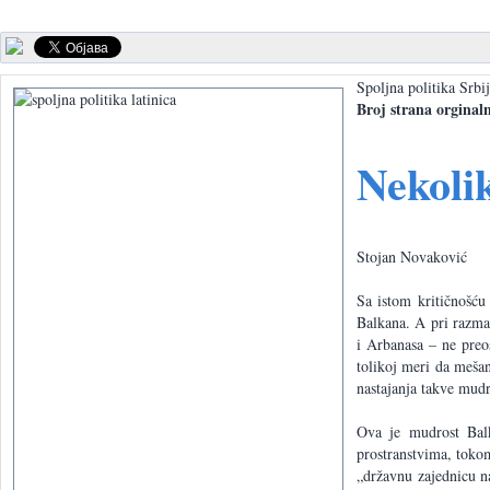
Spoljna politika Srbi
Broj strana orginal
Nekolik
Stojan Novaković
Sa istom kritičnošću
Balkana. A pri razma
i Arbanasa – ne preo
tolikoj meri da meša
nastajanja takve mudr
Ova je mudrost Bal
prostranstvima, toko
„državnu zajednicu n