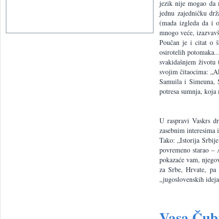
jezik nije mogao da 
jednu zajedničku drž
(mada izgleda da i o
mnogo veće, izazvavš
Poučan je i citat o 
osirotelih potomaka..
svakidašnjem životu t
svojim čitaocima: „Ak
Samuila i Simeuna, S
potresa sumnja, koja 
U raspravi Vaskrs dr
zasebnim interesima i 
Tako: „Istorija Srbij
povremeno starao – A
pokazaće vam, njegov
za Srbe, Hrvate, pa 
„jugoslovenskih ideja
Vasa Čubr