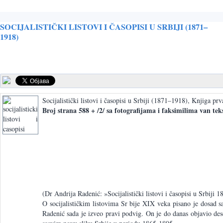
SOCIJALISTIČKI LISTOVI I ČASOPISI U SRBIJI (1871–
1918)
Socijalistički listovi i časopisi u Srbiji (1871–1918), Knjiga pr
Broj strana 588 + /2/ sa fotografijama i faksimilima van te
(Dr Andrija Radenić: »Socijalistički listovi i časopisi u Srbiji
O socijalističkim listovima Sr bije XIX veka pisano je dosad s
Radenić sada je izveo pravi podvig. On je do danas objavio deset