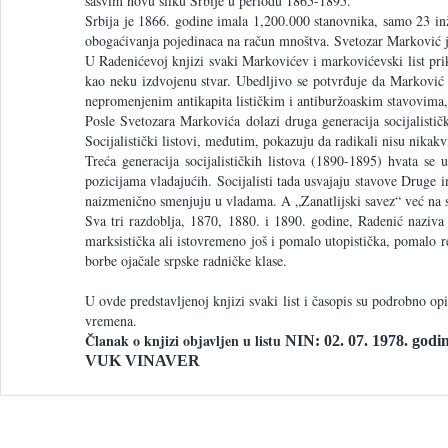
sasvim novu sliku Srbije u periodu 1865-1895.
Srbija je 1866. godine imala 1,200.000 stanovnika, samo 23 in
obogaćivanja pojedinaca na račun mnoštva. Svetozar Marković je t
U Radenićevoj knjizi svaki Markovićev i markovićevski list prika
kao neku izdvojenu stvar. Ubedljivo se potvrđuje da Marković ni
nepromenjenim antikapita lističkim i antiburžoaskim stavovima, 
Posle Svetozara Markovića dolazi druga generacija socijalisti
Socijalistički listovi, međutim, pokazuju da radikali nisu nikakvi
Treća generacija socijalističkih listova (1890-1895) hvata se 
pozicijama vladajućih. Socijalisti tada usvajaju stavove Druge i
naizmenično smenjuju u vladama. A „Zanatlijski savez“ već na stup
Sva tri razdoblja, 1870, 1880. i 1890. godine, Radenić naziva
marksistička ali istovremeno još i pomalo utopistička, pomalo r
borbe ojačale srpske radničke klase.
U ovde predstavljenoj knjizi svaki list i časopis su podrobno op
vremena.
Članak o knjizi objavljen u listu
NIN
: 02. 07. 1978. godi
VUK VINAVER