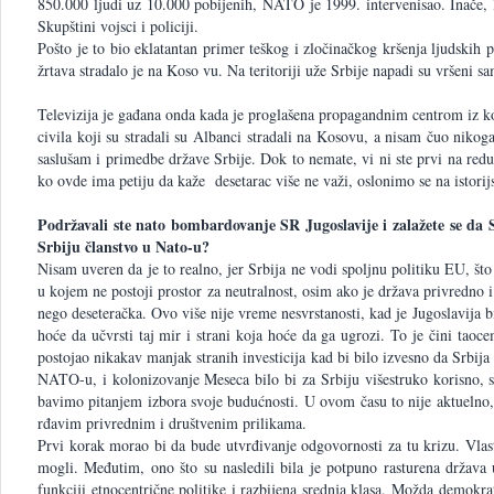
850.000 ljudi uz 10.000 pobijenih, NATO je 1999. intervenisao. Inače,
Skupštini vojsci i policiji.
Pošto je to bio eklatantan primer teškog i zločinačkog kršenja ljudskih 
žrtava stradalo je na Koso vu. Na teritoriji uže Srbije napadi su vršeni
Televizija je gađana onda kada je proglašena propagandnim centrom iz kojeg
civila koji su stradali su Albanci stradali na Kosovu, a nisam čuo nik
saslušam i primedbe države Srbije. Dok to nemate, vi ni ste prvi na red
ko ovde ima petiju da kaže desetarac više ne važi, oslonimo se na istorij
Podržavali ste nato bombardovanje SR Jugoslavije i zalažete se da S
Srbiju članstvo u Nato-u?
Nisam uveren da je to realno, jer Srbija ne vodi spoljnu politiku EU, što
u kojem ne postoji prostor za neutralnost, osim ako je država privredno i 
nego deseteračka. Ovo više nije vreme nesvrstanosti, kad je Jugoslavija b
hoće da učvrsti taj mir i strani koja hoće da ga ugrozi. To je čini taoc
postojao nikakav manjak stranih investicija kad bi bilo izvesno da Srbija
NATO-u, i kolonizovanje Meseca bilo bi za Srbiju višestruko korisno, sam
bavimo pitanjem izbora svoje budućnosti. U ovom času to nije aktuelno, 
rđavim privrednim i društvenim prilikama.
Prvi korak morao bi da bude utvrđivanje odgovornosti za tu krizu. Vlast
mogli. Međutim, ono što su nasledili bila je potpuno rasturena država 
funkciji etnocentrične politike i razbijena srednja klasa. Možda demokra