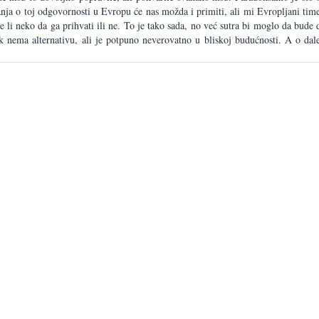
tanja o toj odgovornosti u Evropu će nas možda i primiti, ali mi Evropljani ti
će li neko da ga prihvati ili ne. To je tako sada, no već sutra bi moglo da bud
 nema alternativu, ali je potpuno neverovatno u bliskoj budućnosti. A o da