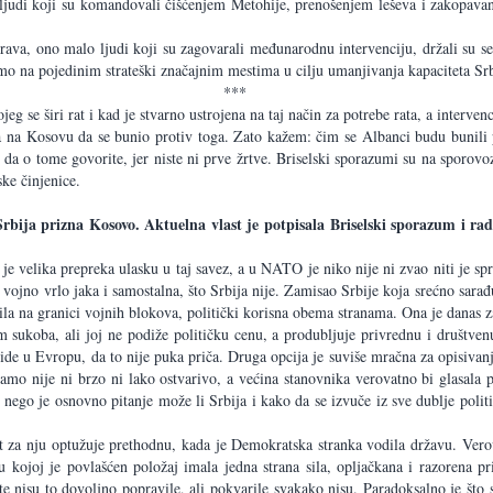
 ljudi koji su komandovali čišćenjem Metohije, prenošenjem leševa i zakopava
prava, ono malo ljudi koji su zagovarali međunarodnu intervenciju, držali su se
 samo na pojedinim strateški značajnim mestima u cilju umanjivanja kapaciteta S
***
 se širi rat i kad je stvarno ustrojena na taj način za potrebe rata, a intervenci
oga na Kosovu da se bunio protiv toga. Zato kažem: čim se Albanci budu bunili
u da o tome govorite, jer niste ni prve žrtve. Briselski sporazumi su na sporo
ske činjenice.
rbija prizna Kosovo. Aktuelna vlast je potpisala Briselski sporazum i rad
 je velika prepreka ulasku u taj savez, a u NATO je niko nije ni zvao niti je sp
vojno vrlo jaka i samostalna, što Srbija nije. Zamisao Srbije koja srećno sarađu
ila na granici vojnih blokova, politički korisna obema stranama. Ona je danas z
em sukoba, ali joj ne podiže političku cenu, a produbljuje privrednu i društven
 ide u Evropu, da to nije puka priča. Druga opcija je suviše mračna za opisivanj
o nije ni brzo ni lako ostvarivo, a većina stanovnika verovatno bi glasala pro
nego je osnovno pitanje može li Srbija i kako da se izvuče iz sve dublje polit
 za nju optužuje prethodnu, kada je Demokratska stranka vodila državu. Verovat
u kojoj je povlašćen položaj imala jedna strana sila, opljačkana i razorena p
te nisu to dovoljno popravile, ali pokvarile svakako nisu. Paradoksalno je što 