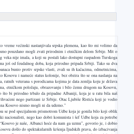
 to vreme većinski nastanjivala srpska plemena, kao što mi volimo da
 bismo pouzdano mogli zvati prirodnim i etničkim delom Srbije. Mit o
eg veka nije imala, a koji su postali lako dostupni raspadom Turskoga
bina još od feudalnog doba, koja prirodno pripada Srbiji. Tako su dva
lbanaca bunio protiv srpske vlasti, zvali su ih kačacima, odmetnicima,
o Kosovu i nameće status kolonije, bez obzira što se ona naslanja na
ša, ratnih veterana s porodicama kojima je data zemlja koju je država
avima, etničkom položaju, obrazovanju i bilo čemu drugom na Kosovu,
to bi prirodno trbalo da pripadne Albaniji, koja je u ratu bila naš
ihvaćeni nego partizani iz Srbije. Otac Ljubiše Ristića koji je vodio
 mi na Kosovo nismo mogli ni da uđemo.”
 su se pod specijalnom prismotrom Udbe koja je gonila bilo koji oblik
ki nacionalisti, nego kao dobri komunista i šef Udbe koja za potrebe
 “Kosovo je naše, Albanci hoće da nam ga uzmu”, govorio je, i dobio
Kosovu došlo do spektakularnih kršenja Ijudskih prava, do izbacivanja