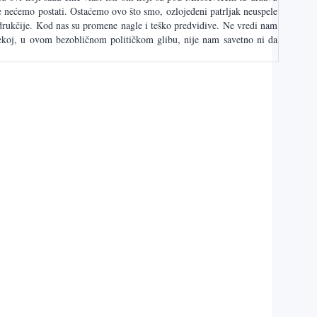
me nećemo postati. Ostaćemo ovo što smo, ozlojeđeni patrljak neuspele
e drukčije. Kod nas su promene nagle i teško predvidive. Ne vredi nam
lekoj, u ovom bezobličnom političkom glibu, nije nam savetno ni da