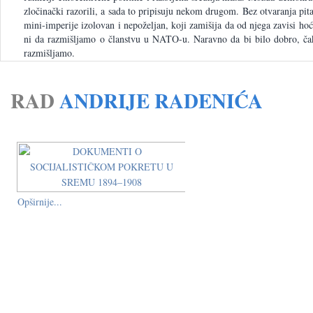
zločinački razorili, a sada to pripisuju nekom drugom. Bez otvaranja pi
mini-imperije izolovan i nepoželjan, koji zamišija da od njega zavisi ho
ni da razmišljamo o članstvu u NATO-u. Naravno da bi bilo dobro, čak
razmišljamo.
RAD
ANDRIJE RADENIĆA
Opširnije...