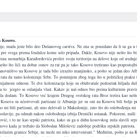
a Kosovo.
bije, mada jeste bilo deo Dušanovog carstva. Ne zna se pouzdano da li su ga u
 već pre svega prema feudalcu kome selo pripada. Dakle, Kosovo nije nešto što
čena monarhija Karađorđevića proširi svoju teritoriju na delove koje od srednj
nešto što liči na dobar osnov za rat pa je tako Kosovo tretirano kao prapostoj
 stanovništvo na Kosovu je tada bilo izrazito manjinsko, a pošto se jedan deo A
rata da tamo kolonizuje Srbe. To pominjem zbog toga što u političkoj praksi t
lonijalnom odnosu. Te dve kolonizacije koje su obuhvatale pedesetak hiljada du
I na to jezgro se oslanjala vlast. Kakav je naš odnos bio prema kulturnim pr
da dodam. To Kosovo već krajem Drugog svetskog rata Broz tretira kao nešto š
Kosova su učestvovali partizani iz Albanije jer su oni na Kosovu bili bolje pr
smo mi bili partizani, ali smo delovali iz Makedonije, zato što do oslobođenja
ugoslavije, pa odmah nakon oslobođenja izbija Drenički ustanak. Pokoreni, našli
ć, i to ne kao srpski patriota, kako su ga u duhu kosovskog mita slavili srps
ovo kada je trebalo da Slobodan Milošević zadobije podršku srpskih patriota.
prelazim granice Srbije, ne može mi niko intervenisati." Međutim, pošto je na 