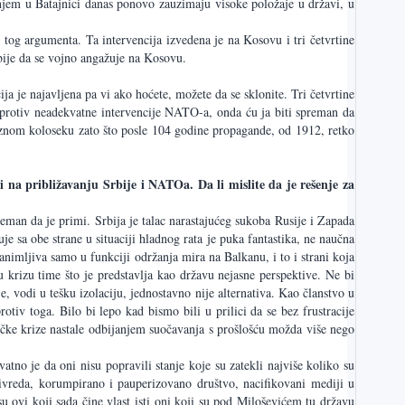
njem u Batajnici danas ponovo zauzimaju visoke položaje u državi, u
 tog argumenta. Ta intervencija izvedena je na Kosovu i tri četvrtine
rbije da se vojno angažuje na Kosovu.
ja je najavljena pa vi ako hoćete, možete da se sklonite. Tri četvrtine
 protiv neadekvatne intervencije NATO-a, onda ću ja biti spreman da
voznom koloseku zato što posle 104 godine propagande, od 1912, retko
i na približavanju Srbije i NATOa. Da li mislite da je rešenje za
reman da je primi. Srbija je talac narastajućeg sukoba Rusije i Zapada
je sa obe strane u situaciji hladnog rata je puka fantastika, ne naučna
animljiva samo u funkciji održanja mira na Balkanu, i to i strani koja
u krizu time što je predstavlja kao državu nejasne perspektive. Ne bi
e, vodi u tešku izolaciju, jednostavno nije alternativa. Kao članstvo u
tiv toga. Bilo bi lepo kad bismo bili u prilici da se bez frustracije
ičke krize nastale odbijanjem suočavanja s prošlošću možda više nego
no je da oni nisu popravili stanje koje su zatekli najviše koliko su
rivreda, korumpirano i pauperizovano društvo, nacifikovani mediji u
su ovi koji sada čine vlast isti oni koji su pod Miloševićem tu državu