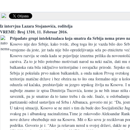
Iz intervjua Lazara Stojanovića, reditelja
VREME: Broj 1310, 11. Februar 2016.
Pripadate grupi intelektualaca koja smatra da Srbija nema pravo n
Kosovo nije deo Srbije, kako tvrde, zbog toga što je vazda bilo deo Sr
verujemo da jeste, jer tada nije bilo opredeljivanja sela po etnicitetu
Kosovu razvija se onda kada se pojavljuje izuzetna prilika da novoustoli
carstva. Za to je bilo potrebno motivisati narod na neki način, dati mu 
balkanska rata bila isključivo teritorijalne i osvajačke prirode. Srpsko
Srbija je pokušala prvo nakon balkanskih, a onda nakon Prvog svetskog 
teritoriju matične države i bez obzira na to što ona formalno nije u ko
oduzela od kačaka, predstavljale su jezgro srpskog življa na Kosovu. 
najbolje znamo iz spisa Dimitrija Tucovića, kome ja ne bih imao ništa 
saveznik, pa je smatrao da to tamo treba i da ode. Inače, u oslobađanju 
partizanski odred sastavljen od Srba i Albanaca, govorio mi je: “Da, je
U takvoj situaciji, Kosovo se ne miri s tim da bude deo Socijalističke J
svakog pa i albanskog nacinalizima.Time je rukovodio Aleksandar Rankovi
nove države obezbeđuje mir na Kosovu. Mit o Ko sovu je reciklovan pon
podršku. Govorio je i: “Ako ja rešavam nered u svojoj državi, dakle ne 